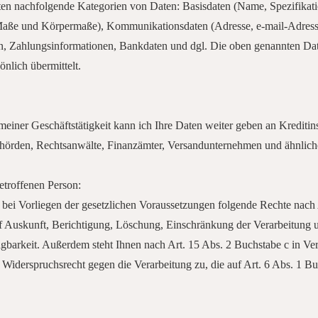
ten nachfolgende Kategorien von Daten: Basisdaten (Name, Spezifikat
Maße und Körpermaße), Kommunikationsdaten (Adresse, e-mail-Adress
en, Zahlungsinformationen, Bankdaten und dgl. Die oben genannten D
nlich übermittelt.
iner Geschäftstätigkeit kann ich Ihre Daten weiter geben an Kreditinst
hörden, Rechtsanwälte, Finanzämter, Versandunternehmen und ähnliche 
etroffenen Person:
 bei Vorliegen der gesetzlichen Voraussetzungen folgende Rechte nac
f Auskunft, Berichtigung, Löschung, Einschränkung der Verarbeitung 
gbarkeit. Außerdem steht Ihnen nach Art. 15 Abs. 2 Buchstabe c in Ve
iderspruchsrecht gegen die Verarbeitung zu, die auf Art. 6 Abs. 1