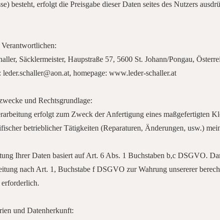
e) besteht, erfolgt die Preisgabe dieser Daten seites des Nutzers ausdrü
s Verantwortlichen:
aller, Säcklermeister, Haupstraße 57, 5600 St. Johann/Pongau, Österre
: leder.schaller@aon.at, homepage: www.leder-schaller.at
szwecke und Rechtsgrundlage:
rarbeitung erfolgt zum Zweck der Anfertigung eines maßgefertigten Kl
ifischer betrieblicher Tätigkeiten (Reparaturen, Änderungen, usw.) mein
tung Ihrer Daten basiert auf Art. 6 Abs. 1 Buchstaben b,c DSGVO. Darü
itung nach Art. 1, Buchstabe f DSGVO zur Wahrung unsererer berecht
 erforderlich.
rien und Datenherkunft: